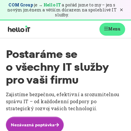
COM Group
je →
Hello IT
a pořád jsme to my – jen s
novým jménem a větším důrazem na spolehlivé IT

služby.
Menu

Postaráme se
o všechny IT služby
pro vaši firmu
Zajistíme bezpečnou, efektivní a srozumitelnou
správu IT – od každodenní podpory po
strategický rozvoj vašich technologií.
Nezávazná poptávka
