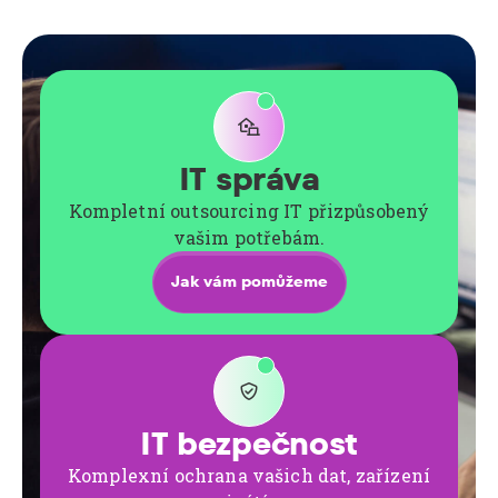

IT správa
Kompletní outsourcing IT přizpůsobený
vašim potřebám.
Jak vám pomůžeme

IT bezpečnost
Komplexní ochrana vašich dat, zařízení