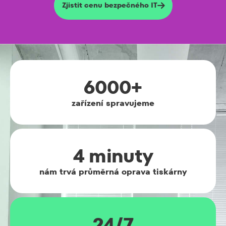
Zjistit cenu bezpečného IT

6000+
zařízení spravujeme
4 minuty
nám trvá průměrná oprava tiskárny
24/7