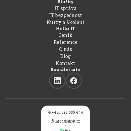
Služby
IT správa
IT bezpečnost
Kurzy a školení
Hello IT
Ceník
Reference
O nás
Blog
Kontakt
Sociální sítě
+420 539 050 444

·
info@helloit.cz
@
·
24/7