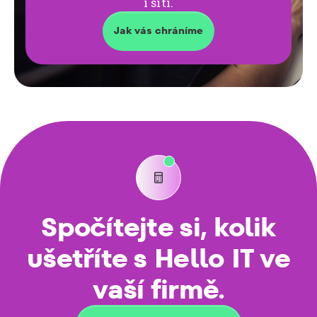
i sítí.
Jak vás chráníme

Spočítejte si, kolik
ušetříte s Hello IT ve
vaší firmě.