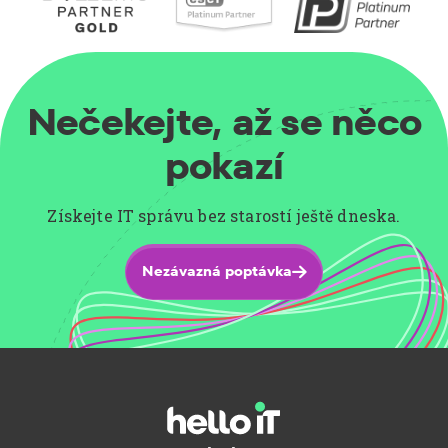
Nečekejte, až se něco
pokazí
Získejte IT správu bez starostí ještě dneska.
Nezávazná poptávka
