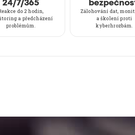
24/7/365
bezpečnos
Reakce do 2 hodin,
Zálohování dat, monit
toring a předcházení
a školení proti
problémům.
kyberhrozbám.