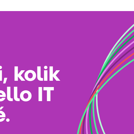
, kolik
llo IT
ě.