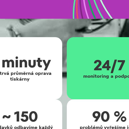
 minuty
24/7
trvá průměrná oprava
monitoring a podp
tiskárny
~ 150
90 %
davků odbavíme každý
problémů vyřešíme j