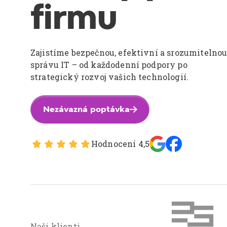
firmu
Zajistíme bezpečnou, efektivní a srozumitelno
správu IT – od každodenní podpory po
strategický rozvoj vašich technologií.
Nezávazná poptávka

Hodnocení 4,5
Naši klienti