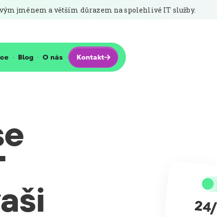
novým jménem a větším důrazem na spolehlivé IT služby.
Kontakt
nce
Blog
O nás
·
·
·

se
T
aši
24