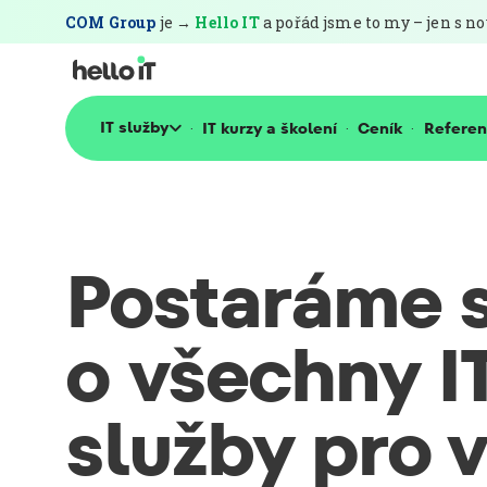
COM Group
je →
Hello IT
a pořád jsme to my – jen s 
IT služby
IT kurzy a školení
Ceník
Refere

·
·
·
Postaráme 
o všechny I
služby pro v