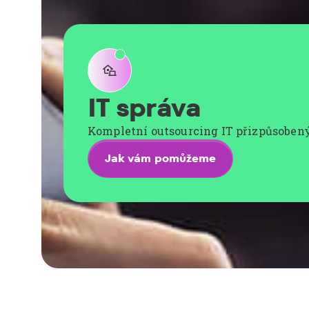

IT správa
Kompletní outsourcing IT přizpůsoben
Jak vám pomůžeme