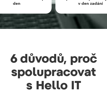
den
v den zadání
6 důvodů, proč
spolupracovat
s Hello IT