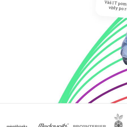
Váš IT po
vždy po r
u