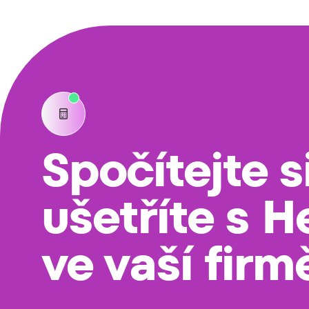

Spočítejte si
ušetříte s He
ve vaší firm