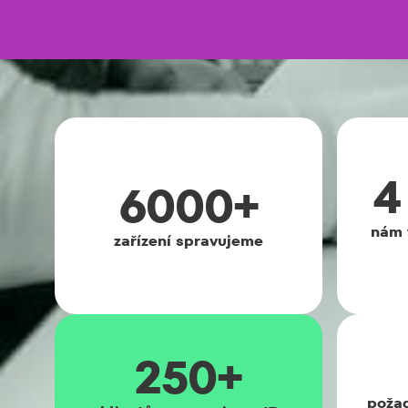
4
6000+
nám 
zařízení spravujeme
250+
poža