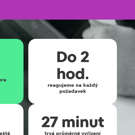
Do 2
hod.
ora
reagujeme na každý
požadavek
27 minut
eště
trvá průměrně vyřízení