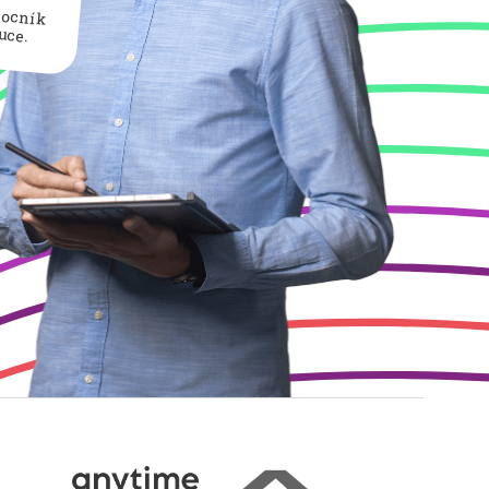
mocník
uce.