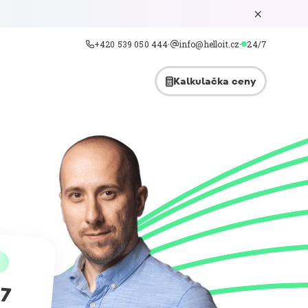

+420 539 050 444
·
info@helloit.cz
·
24/7

@
Kalkulačka ceny

/7