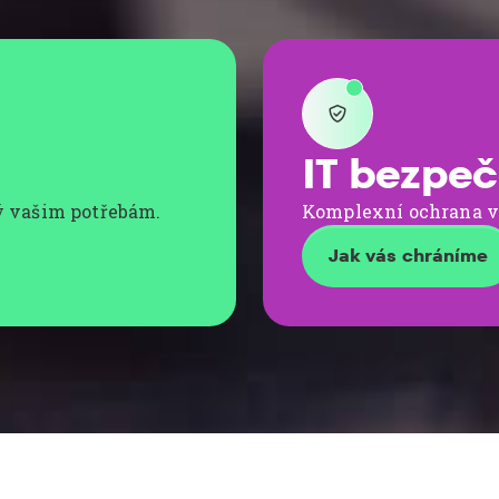

IT bezpeč
ý vašim potřebám.
Komplexní ochrana vaš
Jak vás chráníme