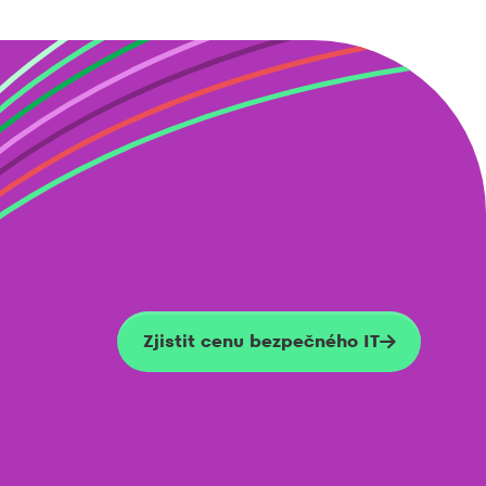
Zjistit cenu bezpečného IT
