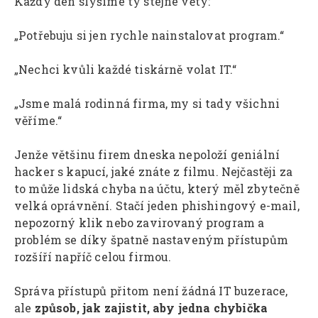
Každý den slyšíme ty stejné věty:
„Potřebuju si jen rychle nainstalovat program.“
„Nechci kvůli každé tiskárně volat IT.“
„Jsme malá rodinná firma, my si tady všichni
věříme.“
Jenže většinu firem dneska nepoloží geniální
hacker s kapucí, jaké znáte z filmu. Nejčastěji za
to může lidská chyba na účtu, který měl zbytečně
velká oprávnění. Stačí jeden phishingový e-mail,
nepozorný klik nebo zavirovaný program a
problém se díky špatně nastaveným přístupům
rozšíří napříč celou firmou.
Správa přístupů přitom není žádná IT buzerace,
ale
způsob, jak zajistit, aby jedna chybička