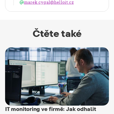
marek.cygal@helloit.cz
@
Čtěte také
IT monitoring ve firmě: Jak odhalit