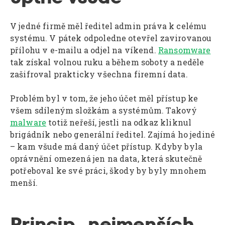
V jedné firmě měl ředitel admin práva k celému
systému. V pátek odpoledne otevřel zavirovanou
přílohu v e-mailu a odjel na víkend.
Ransomware
tak získal volnou ruku a během soboty a neděle
zašifroval prakticky všechna firemní data.
Problém byl v tom, že jeho účet měl přístup ke
všem sdíleným složkám a systémům. Takový
malware
totiž neřeší, jestli na odkaz kliknul
brigádník nebo generální ředitel. Zajímá ho jediné
– kam všude má daný účet přístup. Kdyby byla
oprávnění omezená jen na data, která skutečně
potřeboval ke své práci, škody by byly mnohem
menší.
Princip „nejmenších