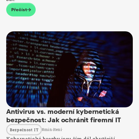
Přečíst

Antivirus vs. moderní kybernetická
bezpečnost: Jak ochránit firemní IT
8
min čtení
·
Bezpečnost IT
Kybernetické hrozby jsou čím dál chytřejší,