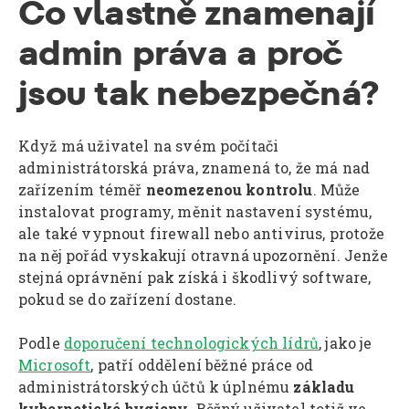
Co vlastně znamenají
admin práva a proč
jsou tak nebezpečná?
Když má uživatel na svém počítači
administrátorská práva, znamená to, že má nad
zařízením téměř
neomezenou kontrolu
. Může
instalovat programy, měnit nastavení systému,
ale také vypnout firewall nebo antivirus, protože
na něj pořád vyskakují otravná upozornění. Jenže
stejná oprávnění pak získá i škodlivý software,
pokud se do zařízení dostane.
Podle
doporučení technologických lídrů
, jako je
Microsoft
, patří oddělení běžné práce od
administrátorských účtů k úplnému
základu
kybernetické hygieny
. Běžný uživatel totiž ve