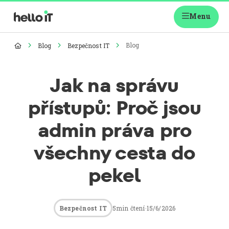
Menu

Blog
Blog
Bezpečnost IT




Jak na správu
přístupů: Proč jsou
admin práva pro
všechny cesta do
pekel
5
min čtení
·
15/6/2026
Bezpečnost IT