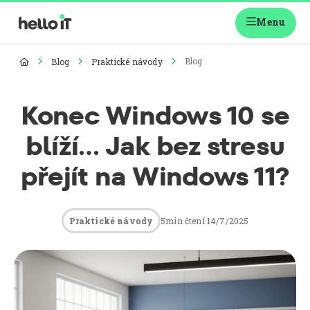
Menu

Blog
Blog
Praktické návody




Konec Windows 10 se
blíží… Jak bez stresu
přejít na Windows 11?
5
min čtení
·
14/7/2025
Praktické návody