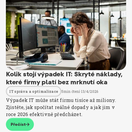
Kolik stojí výpadek IT: Skryté náklady,
které firmy platí bez mrknutí oka
5
min čtení
·
13/4/2026
IT správa a optimalizace
Výpadek IT může stát firmu tisíce až miliony.
Zjistěte, jak spočítat reálné dopady a jak jim v
roce 2026 efektivně předcházet.
Přečíst
