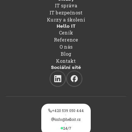
IT správa
IT bezpečnost
Kurzy a školení
Hello IT
Ceník
Reference
O nás
Blog
Kontakt
Sociální sítě
+420 539 050 444

·
info@helloit.cz
@
·
24/7