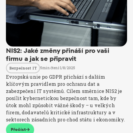
NIS2: Jaké změny přináší pro vaši
firmu a jak se připravit
5
min čtení
·
1/8/2025
Bezpečnost IT
Evropská unie po GDPR přichází s dalším
klíčovým pravidlem pro ochranu dat a
zabezpečení IT systémů. Cílem směrnice NIS2 je
posílit kybernetickou bezpečnost tam, kde by
útok mohl způsobit vážné škody – u velkých
firem, dodavatelů kritické infrastruktury a v
sektorech zásadních pro chod státu i ekonomiky.‍
Přečíst
