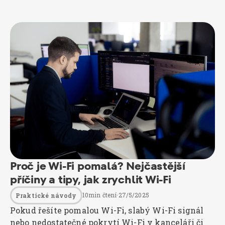
Proč je Wi-Fi pomalá? Nejčastější
příčiny a tipy, jak zrychlit Wi-Fi
10
min čtení
·
27/5/2025
Praktické návody
Pokud řešíte pomalou Wi-Fi, slabý Wi-Fi signál
nebo nedostatečné pokrytí Wi-Fi v kanceláři či