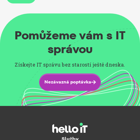
Pomůžeme vám s IT
správou
Získejte IT správu bez starostí ještě dneska.
Nezávazná poptávka

Služby